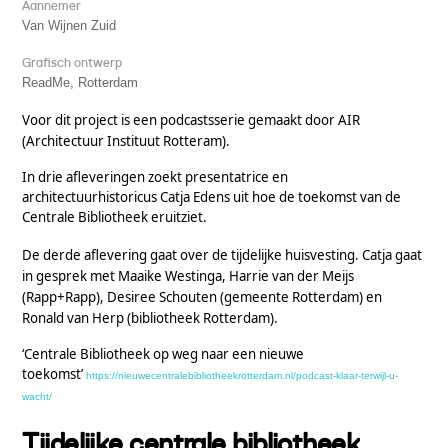
Aannemer
Van Wijnen Zuid
Grafisch ontwerp
ReadMe, Rotterdam
Voor dit project is een podcastsserie gemaakt door AIR
(Architectuur Instituut Rotteram).
In drie afleveringen zoekt presentatrice en
architectuurhistoricus Catja Edens uit hoe de toekomst van de
Centrale Bibliotheek eruitziet.
De derde aflevering gaat over de tijdelijke huisvesting. Catja gaat
in gesprek met Maaike Westinga, Harrie van der Meijs
(Rapp+Rapp), Desiree Schouten (gemeente Rotterdam) en
Ronald van Herp (bibliotheek Rotterdam).
‘Centrale Bibliotheek op weg naar een nieuwe
toekomst’
https://nieuwecentralebibliotheekrotterdam.nl/podcast-klaar-terwijl-u-
wacht/
Tijdelijke centrale bibliotheek