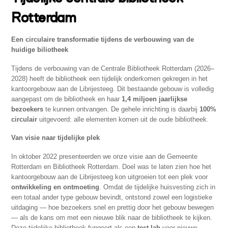
Rotterdam
Een circulaire transformatie tijdens de verbouwing van de
huidige biliotheek
Tijdens de verbouwing van de Centrale Bibliotheek Rotterdam (2026–
2028) heeft de bibliotheek een tijdelijk onderkomen gekregen in het
kantoorgebouw aan de Librijesteeg. Dit bestaande gebouw is volledig
aangepast om de bibliotheek en haar
1,4 miljoen jaarlijkse
bezoekers
te kunnen ontvangen. De gehele inrichting is daarbij
100%
circulair
uitgevoerd: alle elementen komen uit de oude bibliotheek.
Van visie naar tijdelijke plek
In oktober 2022 presenteerden we onze visie aan de Gemeente
Rotterdam en Bibliotheek Rotterdam. Doel was te laten zien hoe het
kantoorgebouw aan de Librijesteeg kon uitgroeien tot een plek voor
ontwikkeling en ontmoeting
. Omdat de tijdelijke huisvesting zich in
een totaal ander type gebouw bevindt, ontstond zowel een logistieke
uitdaging — hoe bezoekers snel en prettig door het gebouw bewegen
— als de kans om met een nieuwe blik naar de bibliotheek te kijken.
Deze tijdelijke bibliotheek fungeert als een
test-lab
voor nieuwe