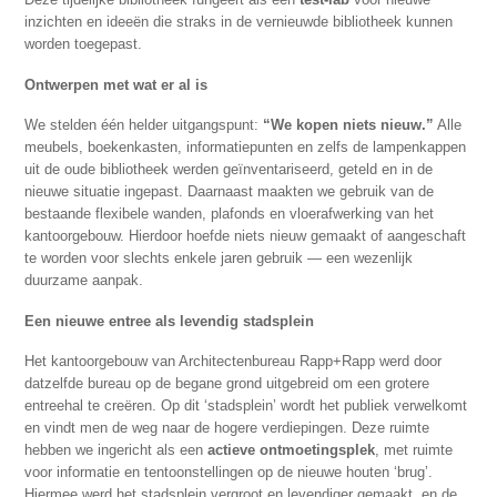
inzichten en ideeën die straks in de vernieuwde bibliotheek kunnen
worden toegepast.
Ontwerpen met wat er al is
We stelden één helder uitgangspunt:
“We kopen niets nieuw.”
Alle
meubels, boekenkasten, informatiepunten en zelfs de lampenkappen
uit de oude bibliotheek werden geïnventariseerd, geteld en in de
nieuwe situatie ingepast. Daarnaast maakten we gebruik van de
bestaande flexibele wanden, plafonds en vloerafwerking van het
kantoorgebouw. Hierdoor hoefde niets nieuw gemaakt of aangeschaft
te worden voor slechts enkele jaren gebruik — een wezenlijk
duurzame aanpak.
Een nieuwe entree als levendig stadsplein
Het kantoorgebouw van Architectenbureau Rapp+Rapp werd door
datzelfde bureau op de begane grond uitgebreid om een grotere
entreehal te creëren. Op dit ‘stadsplein’ wordt het publiek verwelkomt
en vindt men de weg naar de hogere verdiepingen. Deze ruimte
hebben we ingericht als een
actieve ontmoetingsplek
, met ruimte
voor informatie en tentoonstellingen op de nieuwe houten ‘brug’.
Hiermee werd het stadsplein vergroot en levendiger gemaakt, en de