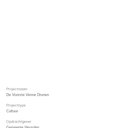
Projectnaam
De Voorste Venne Drunen
Projecttype
Cultuur
Opdrachtgever
Gemeente Heusden