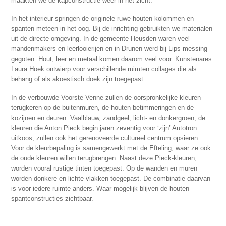
maakten we de kapconstructie weer in het zicht.
In het interieur springen de originele ruwe houten kolommen en
spanten meteen in het oog. Bij de inrichting gebruikten we materialen
uit de directe omgeving. In de gemeente Heusden waren veel
mandenmakers en leerlooierijen en in Drunen werd bij Lips messing
gegoten. Hout, leer en metaal komen daarom veel voor. Kunstenares
Laura Hoek ontwierp voor verschillende ruimten collages die als
behang of als akoestisch doek zijn toegepast.
In de verbouwde Voorste Venne zullen de oorspronkelijke kleuren
terugkeren op de buitenmuren, de houten betimmeringen en de
kozijnen en deuren. Vaalblauw, zandgeel, licht- en donkergroen, de
kleuren die Anton Pieck begin jaren zeventig voor ‘zijn’ Autotron
uitkoos, zullen ook het gerenoveerde cultureel centrum opsieren.
Voor de kleurbepaling is samengewerkt met de Efteling, waar ze ook
de oude kleuren willen terugbrengen. Naast deze Pieck-kleuren,
worden vooral rustige tinten toegepast. Op de wanden en muren
worden donkere en lichte vlakken toegepast. De combinatie daarvan
is voor iedere ruimte anders. Waar mogelijk blijven de houten
spantconstructies zichtbaar.