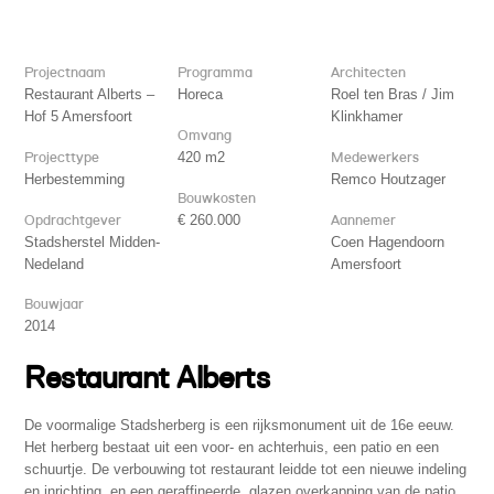
Projectnaam
Programma
Architecten
Restaurant Alberts –
Horeca
Roel ten Bras / Jim
Hof 5 Amersfoort
Klinkhamer
Omvang
Projecttype
420 m2
Medewerkers
Herbestemming
Remco Houtzager
Bouwkosten
Opdrachtgever
€ 260.000
Aannemer
Stadsherstel Midden-
Coen Hagendoorn
Nedeland
Amersfoort
Bouwjaar
2014
Restaurant Alberts
De voormalige Stadsherberg is een rijksmonument uit de 16e eeuw.
Het herberg bestaat uit een voor- en achterhuis, een patio en een
schuurtje. De verbouwing tot restaurant leidde tot een nieuwe indeling
en inrichting, en een geraffineerde, glazen overkapping van de patio.