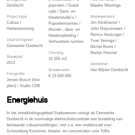
Dordrecht
popzalen / Grand
Maaike Westinga
café / Dans- en
Projecttype
Medewerkers
theaterstudio’s /
Cultuur /
Jim Klinkhamer /
Popoefenruimtes /
Herbestemming
John Ruijssenaars /
Muziek-, dans- en
Remco Houtzager /
theateropleiding /
Opdrachtgever
Yvan Veninga /
Verhuurbare ruimtes
Gemeente Dordrecht
Michel Brons /
Omvang
Martijn Hosmar
Bouwjaar
15.355 m2
2013
Aannemer
Bouwkosten
Van Wijnen Dordrecht
Fotografie
€ 23.500.000
Jeroen Bosch (foto
plein) / Studio CDB
Energiehuis
In het ontwikkelingsgebied Stadswerven vestigt de Gemeente
Dordrecht in de voormalige elektriciteitscentrale een bundeling van
bestaande cultuurinstellingen, met o.a. een middenzaal voor
Schouwburg Kunstmin, theater- en concertzalen voor ToBe,