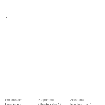
Projectnaam
Programma
Architecten
Energiehuis
2 theaterzalen / 2
Roel ten Bras /