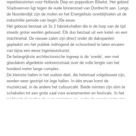
repetitieruimten voor Hollands Diep en poppodium Bibelot. Het gebied
Stadswerven ligt tegen de oude binnenstad van Dordrecht aan. Langs
de Noordendijk zijn de molen en het Energiehuis overblijfselen uit de
industriële periode van begin 20e eeuw.
Het gebouw bestaat uit 3x 2 fabriekshallen die in de loop van de tijd
steeds groter werden gebouwd. Elk duo bestaat uit een ketel- en een
machinehal. De nieuwe zalen zijn direct onder de dakspanten
geplaatst om het publiek indringend de schoonheid te laten ervaren
van bijna een eeuw ingenieurskunst.
De belangrijkste architectonische ingreep is de ‘snede’, een met
glasdaken afgedekte verkeersstraat over de volle lengte van het
honderd meter lange complex.
De kleinste hallen in het oudste deel, die helemaal volgebouwd zijn,
worden weer gestript tot lege hallen. In één ervan komt de
muziekzaal, in de andere het cultuurcafé. Beide ruimten zijn slim te
schakelen tot een grote zaal voor evenementen en festivals. In het
middendeel worden de cursusruimten en, onder de spantconstructie,
een theaterzaal gerealiseerd. De grootste en laatst gebouwde hallen
worden popzalen en een bijzondere locatie-theaterzaal voor meerdere
gebruikers.
De lichtstraat bepaalt de oriëntering in het gebouw, brengt daglicht in
het hart en is ingericht met cascadetrappen die het publiek naar de
theater- en popzalen voert.