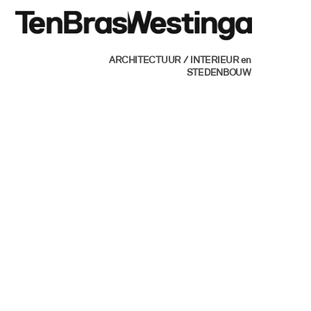
Skip
Men
to
content
ARCHITECTUUR / INTERIEUR en
STEDENBOUW