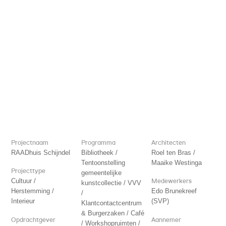
Projectnaam
Programma
Architecten
RAADhuis Schijndel
Bibliotheek /
Roel ten Bras /
Tentoonstelling
Maaike Westinga
Projecttype
gemeentelijke
Cultuur /
Medewerkers
kunstcollectie / VVV
Herstemming /
Edo Brunekreef
/
Interieur
(SVP)
Klantcontactcentrum
& Burgerzaken / Café
Opdrachtgever
Aannemer
/ Workshopruimten /