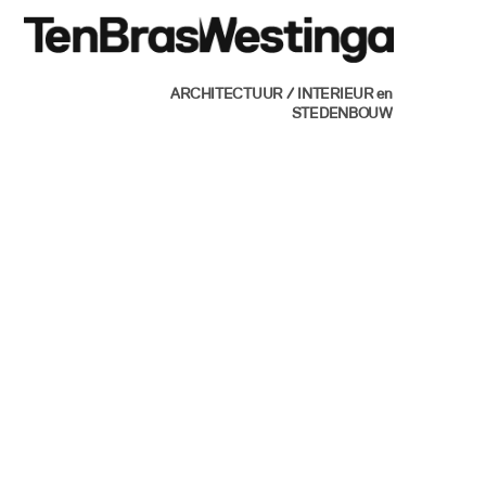
Skip
Men
to
content
ARCHITECTUUR / INTERIEUR en
STEDENBOUW