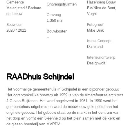
Gemeente
Hazenberg Bouw
Ontvangstruimten
Meierijstad / Barbara
BV/Nico de Bont,
de Leeuw
Vught
Omvang
1.350 m2
Bouwjaar
Fotograaf
2020 / 2021
Mike Bink
Bouwkosten
–
Kunst Concept
Duinzand
Interieurontwerp
Designwolf
RAADhuis Schijndel
Het voormalige gemeentehuis in Schijndel is een bijzonder gebouw.
Het oorspronkelijke ontwerp uit 1959 is van de Amersfoortse architect
J.C. van Buijtenen. Het werd opgeleverd in 1961. In 1990 werd het
gemeentehuis uitgebreid en werd de nieuwbouw gekoppeld aan het
originele gebouw. Het gebouw staat op de markt in het centrum van
het dorp en vormt een 3-eenheid op het plein samen met de kerk en
de glazen boerderij van MVRDV.