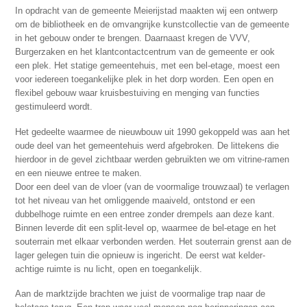
In opdracht van de gemeente Meierijstad maakten wij een ontwerp
om de bibliotheek en de omvangrijke kunstcollectie van de gemeente
in het gebouw onder te brengen. Daarnaast kregen de VVV,
Burgerzaken en het klantcontactcentrum van de gemeente er ook
een plek. Het statige gemeentehuis, met een bel-etage, moest een
voor iedereen toegankelijke plek in het dorp worden. Een open en
flexibel gebouw waar kruisbestuiving en menging van functies
gestimuleerd wordt.
Het gedeelte waarmee de nieuwbouw uit 1990 gekoppeld was aan het
oude deel van het gemeentehuis werd afgebroken. De littekens die
hierdoor in de gevel zichtbaar werden gebruikten we om vitrine-ramen
en een nieuwe entree te maken.
Door een deel van de vloer (van de voormalige trouwzaal) te verlagen
tot het niveau van het omliggende maaiveld, ontstond er een
dubbelhoge ruimte en een entree zonder drempels aan deze kant.
Binnen leverde dit een split-level op, waarmee de bel-etage en het
souterrain met elkaar verbonden werden. Het souterrain grenst aan de
lager gelegen tuin die opnieuw is ingericht. De eerst wat kelder-
achtige ruimte is nu licht, open en toegankelijk.
Aan de marktzijde brachten we juist de voormalige trap naar de