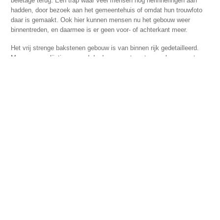
beletage terug. Een trap waar veel mensen nog herinneringen aan
hadden, door bezoek aan het gemeentehuis of omdat hun trouwfoto
daar is gemaakt. Ook hier kunnen mensen nu het gebouw weer
binnentreden, en daarmee is er geen voor- of achterkant meer.
Het vrij strenge bakstenen gebouw is van binnen rijk gedetailleerd.
Marmeren omlijstingen rond de deuren, natuurstenen vloeren met
ingelegd marmer, gemetselde wanden met gefrijnde natuursteen
banden, en een prachtig plafond in de centrale hal. We hebben zoveel
mogelijk behouden en waar nodig hergebruikt voor herstelwerk.
In aanloop naar het interieurontwerp gebruikten we de karakteristieke
indeling met alle kamers (burgemeester, wethouders, griffier, etc.) als
concept voor de bibliotheek met kunstcollectie: ‘dwalen van
schatkamer naar schatkamer’.
Duinzand ontwikkelde vervolgens de overkoepelende verhaallijn en
koppelde daarmee de verschillende functies in het gebouw door
middel van kunst aan elkaar. “De kunst van het…” ontroeren,
fantaseren, vertellen, onderzoeken, voelen, kijken etc. De
verschillende kamers hebben een thema gekregen waar de kunst,
boeken en poëzie elkaar aanvullen.
Designwolf ontwierp het interieur. Zij zochten in materialisering de
verbinding met het oorspronkelijke gebouw en voegden daar kleur aan