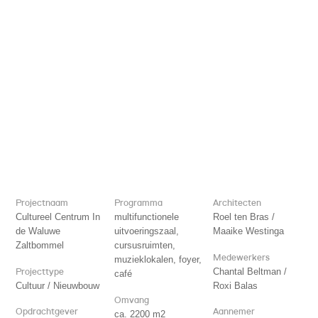
Projectnaam
Programma
Architecten
Cultureel Centrum In
multifunctionele
Roel ten Bras /
de Waluwe
uitvoeringszaal,
Maaike Westinga
Zaltbommel
cursusruimten,
Medewerkers
muzieklokalen, foyer,
Projecttype
Chantal Beltman /
café
Cultuur / Nieuwbouw
Roxi Balas
Omvang
Opdrachtgever
Aannemer
ca. 2200 m2