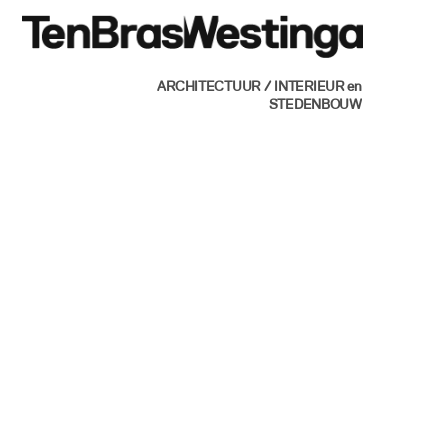
Skip
Men
to
content
ARCHITECTUUR / INTERIEUR en
STEDENBOUW