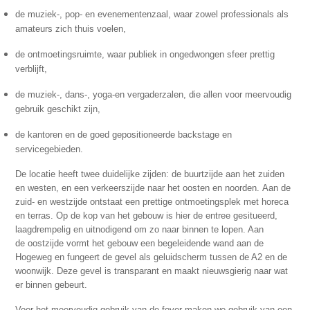
de muziek-, pop- en evenementenzaal, waar zowel professionals als
amateurs zich thuis voelen,
de ontmoetingsruimte, waar publiek in ongedwongen sfeer prettig
verblijft,
de muziek-, dans-, yoga-en vergaderzalen, die allen voor meervoudig
gebruik geschikt zijn,
de kantoren en de goed gepositioneerde backstage en
servicegebieden.
De locatie heeft twee duidelijke zijden: de buurtzijde aan het zuiden
en westen, en een verkeerszijde naar
het oosten en noorden.
Aan de
zuid- en westzijde ontstaat een prettige ontmoetingsplek met horeca
en terras. Op de kop van het
gebouw is hier de entree gesitueerd,
laagdrempelig en uitnodigend om zo naar binnen te lopen. Aan
de
oostzijde vormt het gebouw een begeleidende wand aan de
Hogeweg en fungeert de gevel als
geluidscherm tussen de A2 en de
woonwijk. Deze gevel is transparant en maakt nieuwsgierig naar wat
er
binnen gebeurt.
Voor het meervoudig gebruik van de foyer maken we gebruik van een