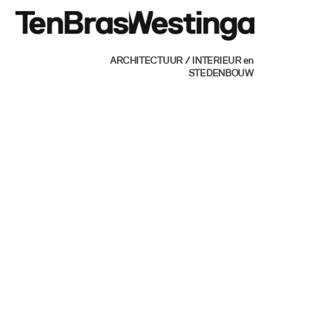
Skip
Men
to
content
ARCHITECTUUR / INTERIEUR en
STEDENBOUW