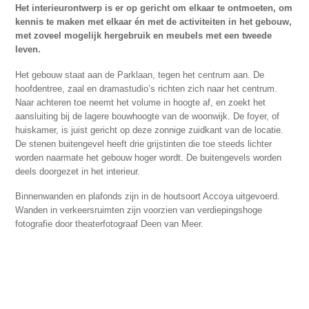
Het interieurontwerp is er op gericht om elkaar te ontmoeten, om
kennis te maken met elkaar én met de activiteiten in het gebouw,
met zoveel mogelijk hergebruik en meubels met een tweede
leven.
Het gebouw staat aan de Parklaan, tegen het centrum aan. De
hoofdentree, zaal en dramastudio’s richten zich naar het centrum.
Naar achteren toe neemt het volume in hoogte af, en zoekt het
aansluiting bij de lagere bouwhoogte van de woonwijk. De foyer, of
huiskamer, is juist gericht op deze zonnige zuidkant van de locatie.
De stenen buitengevel heeft drie grijstinten die toe steeds lichter
worden naarmate het gebouw hoger wordt. De buitengevels worden
deels doorgezet in het interieur.
Binnenwanden en plafonds zijn in de houtsoort Accoya uitgevoerd.
Wanden in verkeersruimten zijn voorzien van verdiepingshoge
fotografie door theaterfotograaf Deen van Meer.
Het interieurontwerp van de centrale ruimte refereert aan een
woonkamer. Het biedt alle kansen om in ontspannen sfeer elkaar te
ontmoeten. Net als thuis zijn er tafels en stoelen, luie zitbanken,
vloerkleden en (boeken-)kasten. Door het hele gebouw heen zijn
ontmoetingsplekken ontworpen. Een groot deel van de meubels zijn