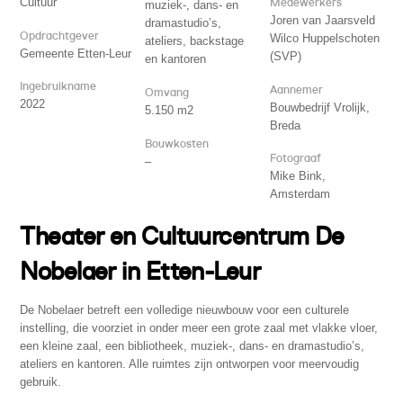
Cultuur
Medewerkers
muziek-, dans- en
Joren van Jaarsveld
dramastudio’s,
Opdrachtgever
Wilco Huppelschoten
ateliers, backstage
Gemeente Etten-Leur
(SVP)
en kantoren
Ingebruikname
Aannemer
Omvang
2022
Bouwbedrijf Vrolijk,
5.150 m2
Breda
Bouwkosten
Fotograaf
–
Mike Bink,
Amsterdam
Theater en Cultuurcentrum De
Nobelaer in Etten-Leur
De Nobelaer betreft een volledige nieuwbouw voor een culturele
instelling, die voorziet in onder meer een grote zaal met vlakke vloer,
een kleine zaal, een bibliotheek, muziek-, dans- en dramastudio’s,
ateliers en kantoren. Alle ruimtes zijn ontworpen voor meervoudig
gebruik.