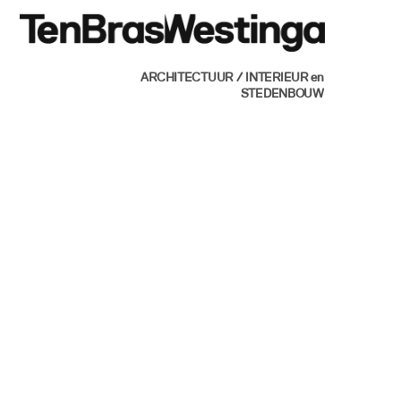
Skip
Men
to
content
ARCHITECTUUR / INTERIEUR en
STEDENBOUW