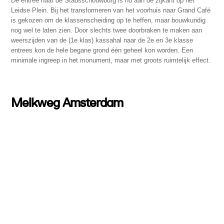
De entree naar de Stadsschouwburg is nu aan de zijkant op het
Leidse Plein. Bij het transformeren van het voorhuis naar Grand Café
is gekozen om de klassenscheiding op te heffen, maar bouwkundig
nog wel te laten zien. Door slechts twee doorbraken te maken aan
weerszijden van de (1e klas) kassahal naar de 2e en 3e klasse
entrees kon de hele begane grond één geheel kon worden. Een
minimale ingreep in het monument, maar met groots ruimtelijk effect.
Melkweg Amsterdam