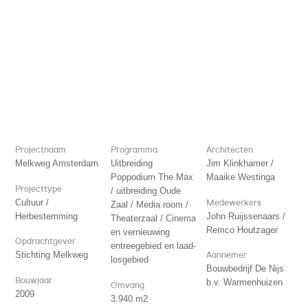
Projectnaam
Programma
Architecten
Melkweg Amsterdam
Uitbreiding
Jim Klinkhamer /
Poppodium The Max
Maaike Westinga
Projecttype
/ uitbreiding Oude
Cultuur /
Medewerkers
Zaal / Media room /
Herbestemming
John Ruijssenaars /
Theaterzaal / Cinema
Remco Houtzager
en vernieuwing
Opdrachtgever
entreegebied en laad-
Stichting Melkweg
Aannemer
losgebied
Bouwbedrijf De Nijs
Bouwjaar
b.v. Warmenhuizen
Omvang
2009
3.940 m2