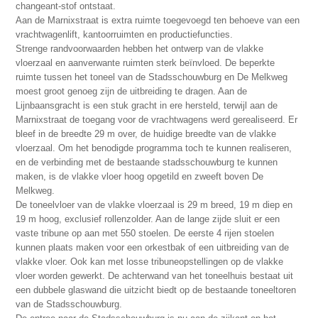
changeant-stof ontstaat.
Aan de Marnixstraat is extra ruimte toegevoegd ten behoeve van een
vrachtwagenlift, kantoorruimten en productiefuncties.
Strenge randvoorwaarden hebben het ontwerp van de vlakke
vloerzaal en aanverwante ruimten sterk beïnvloed. De beperkte
ruimte tussen het toneel van de Stadsschouwburg en De Melkweg
moest groot genoeg zijn de uitbreiding te dragen. Aan de
Lijnbaansgracht is een stuk gracht in ere hersteld, terwijl aan de
Marnixstraat de toegang voor de vrachtwagens werd gerealiseerd. Er
bleef in de breedte 29 m over, de huidige breedte van de vlakke
vloerzaal. Om het benodigde programma toch te kunnen realiseren,
en de verbinding met de bestaande stadsschouwburg te kunnen
maken, is de vlakke vloer hoog opgetild en zweeft boven De
Melkweg.
De toneelvloer van de vlakke vloerzaal is 29 m breed, 19 m diep en
19 m hoog, exclusief rollenzolder. Aan de lange zijde sluit er een
vaste tribune op aan met 550 stoelen. De eerste 4 rijen stoelen
kunnen plaats maken voor een orkestbak of een uitbreiding van de
vlakke vloer. Ook kan met losse tribuneopstellingen op de vlakke
vloer worden gewerkt. De achterwand van het toneelhuis bestaat uit
een dubbele glaswand die uitzicht biedt op de bestaande toneeltoren
van de Stadsschouwburg.