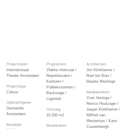
Projectnaam
Programma
Architecten
Internationaal
Vlakke vloerzaal /
Jim Klinkhamer /
Theater Amsterdam
Repetitiezalen /
Roel ten Bras /
Kantoren /
Maaike Westinga
Projecttype
Publieksruimten /
Cultuur
Medewerkers
Backstage /
Yvan Veninga /
Logistiek
Opdrachtgever
Remco Houtzager /
Gemeente
Omvang
Jasper Klinkhamer /
Amsterdam
10.200 m2
Wilfred van
Westerhuis / Karin
Bouwjaar
Bouwkosten
Couwenbergh